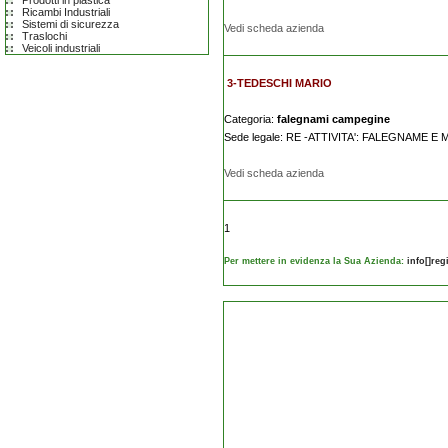
Prodotti in plastica
Ricambi Industriali
Sistemi di sicurezza
Vedi scheda azienda
Traslochi
Veicoli industriali
3-TEDESCHI MARIO
Categoria:
falegnami campegine
Sede legale: RE -ATTIVITA': FALEGNAME 
Vedi scheda azienda
1
Per mettere in evidenza la Sua Azienda:
info[]re