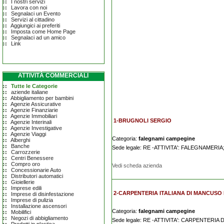
I nostri servizi
Lavora con noi
Segnalaci un Evento
Servizi al cittadino
Aggiungici ai preferiti
Imposta come Home Page
Segnalaci ad un amico
Link
ATTIVITÀ COMMERCIALI
Tutte le Categorie
aziende italiane
Abbigliamento per bambini
Agenzie Assicurative
Agenzie Finanziarie
Agenzie Immobiliari
1-BRUGNOLI SERGIO
Agenzie Interinali
Agenzie Investigative
Agenzie Viaggi
Categoria:
falegnami campegine
Alberghi
Banche
Sede legale: RE -ATTIVITA': FALEGNAMERIA
Carrozzerie
Centri Benessere
Compro oro
Vedi scheda azienda
Concessionarie Auto
Distributori automatici
Gioiellerie
Imprese edili
2-CARPENTERIA ITALIANA DI MANCUSO
Imprese di disinfestazione
Imprese di pulizia
Installazione ascensori
Categoria:
falegnami campegine
Mobilifici
Negozi di abbigliamento
Sede legale: RE -ATTIVITA': CARPENTERIA