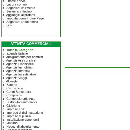
I nostri servizi
Lavora con noi
Segnalaci un Evento
Servizi al cittadino
Aggiungici ai preferiti
Imposta come Home Page
Segnalaci ad un amico
Link
ATTIVITÀ COMMERCIALI
Tutte le Categorie
aziende italiane
Abbigliamento per bambini
Agenzie Assicurative
Agenzie Finanziarie
Agenzie Immobiliari
Agenzie Interinali
Agenzie Investigative
Agenzie Viaggi
Alberghi
Banche
Carrozzerie
Centri Benessere
Compro oro
Concessionarie Auto
Distributori automatici
Gioiellerie
Imprese edili
Imprese di disinfestazione
Imprese di pulizia
Installazione ascensori
Mobilifici
Negozi di abbigliamento