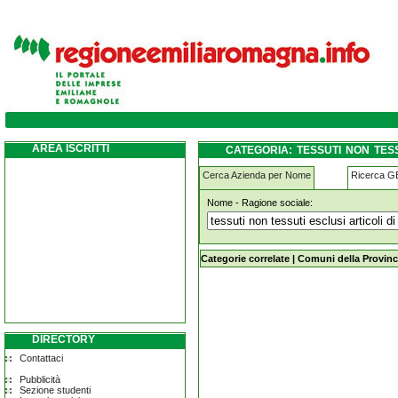
tessuti-non-tessuti-esclusi-articoli-di-vest
AREA ISCRITTI
CATEGORIA: TESSUTI NON TESS
BAGNI
Cerca Azienda per Nome
Ricerca 
Nome - Ragione sociale:
tessuti-non-tessuti-esclusi-articoli-
Categorie correlate
|
Comuni della Provinc
DIRECTORY
Contattaci
Pubblicità
Sezione studenti