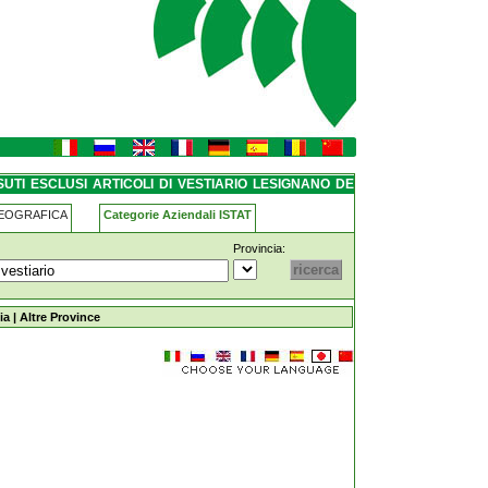
iario lesignano-de--bagni
UTI ESCLUSI ARTICOLI DI VESTIARIO LESIGNANO DE
GEOGRAFICA
Categorie Aziendali ISTAT
Provincia:
di-vestiario lesignano-de--bagni
ia
|
Altre Province