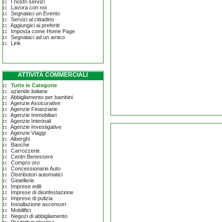
I nostri servizi
Lavora con noi
Segnalaci un Evento
Servizi al cittadino
Aggiungici ai preferiti
Imposta come Home Page
Segnalaci ad un amico
Link
ATTIVITÀ COMMERCIALI
Tutte le Categorie
aziende italiane
Abbigliamento per bambini
Agenzie Assicurative
Agenzie Finanziarie
Agenzie Immobiliari
Agenzie Interinali
Agenzie Investigative
Agenzie Viaggi
Alberghi
Banche
Carrozzerie
Centri Benessere
Compro oro
Concessionarie Auto
Distributori automatici
Gioiellerie
Imprese edili
Imprese di disinfestazione
Imprese di pulizia
Installazione ascensori
Mobilifici
Negozi di abbigliamento