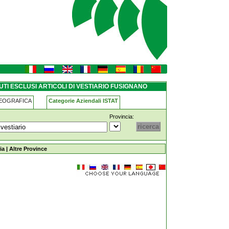
iario fusignano
TI ESCLUSI ARTICOLI DI VESTIARIO FUSIGNANO
GEOGRAFICA
Categorie Aziendali ISTAT
Provincia:
di-vestiario fusignano
ia
|
Altre Province