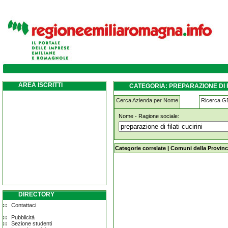
preparazione-di-filati-cucirini pecorara
AREA ISCRITTI
CATEGORIA: PREPARAZIONE DI 
Cerca Azienda per Nome
Ricerca 
Nome - Ragione sociale:
preparazione-di-filati-cucirini pecor
Categorie correlate
|
Comuni della Provinc
DIRECTORY
Contattaci
Pubblicità
Sezione studenti