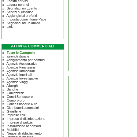
I nostri servizi
Lavora con noi
Segnalaci un Evento
Servizi al cittadino
Aggiungici ai preferiti
Imposta come Home Page
Segnalaci ad un amico
Link
ATTIVITÀ COMMERCIALI
Tutte le Categorie
aziende italiane
Abbigliamento per bambini
Agenzie Assicurative
Agenzie Finanziarie
Agenzie Immobiliari
Agenzie Interinali
Agenzie Investigative
Agenzie Viaggi
Alberghi
Banche
Carrozzerie
Centri Benessere
Compro oro
Concessionarie Auto
Distributori automatici
Gioiellerie
Imprese edili
Imprese di disinfestazione
Imprese di pulizia
Installazione ascensori
Mobilifici
Negozi di abbigliamento