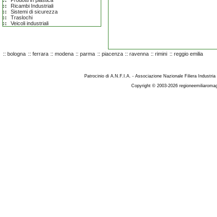
Prodotti in plastica
Ricambi Industriali
Sistemi di sicurezza
Traslochi
Veicoli industriali
::
bologna
::
ferrara
::
modena
::
parma
::
piacenza
::
ravenna
::
rimini
::
reggio emilia
Patrocinio di A.N.F.I.A. - Associazione Nazionale Filiera Industria
Copyright © 2003-2026 regioneemiliaromag