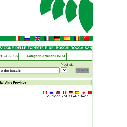
ei-boschi rocca-san-casciano
IZZAZIONE DELLE FORESTE E DEI BOSCHI ROCCA SAN
GEOGRAFICA
Categorie Aziendali ISTAT
Provincia:
te-e-dei-boschi rocca-san-casciano
ia
|
Altre Province