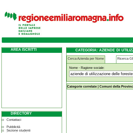
aziende-di-utilizzazione-delle-foreste-e-d
AREA ISCRITTI
CATEGORIA: AZIENDE DI UTIL
CASCIANO
Cerca Azienda per Nome
Ricerca 
Nome - Ragione sociale:
aziende-di-utilizzazione-delle-fores
Categorie correlate
|
Comuni della Provinc
DIRECTORY
Contattaci
Pubblicità
Sezione studenti