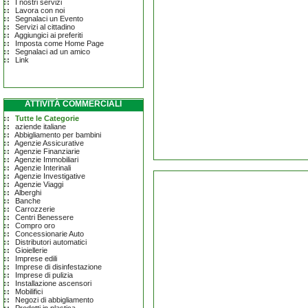
I nostri servizi
Lavora con noi
Segnalaci un Evento
Servizi al cittadino
Aggiungici ai preferiti
Imposta come Home Page
Segnalaci ad un amico
Link
ATTIVITÀ COMMERCIALI
Tutte le Categorie
aziende italiane
Abbigliamento per bambini
Agenzie Assicurative
Agenzie Finanziarie
Agenzie Immobiliari
Agenzie Interinali
Agenzie Investigative
Agenzie Viaggi
Alberghi
Banche
Carrozzerie
Centri Benessere
Compro oro
Concessionarie Auto
Distributori automatici
Gioiellerie
Imprese edili
Imprese di disinfestazione
Imprese di pulizia
Installazione ascensori
Mobilifici
Negozi di abbigliamento