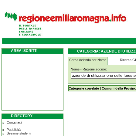
aziende-di-utilizzazione-delle-foreste-e-de
AREA ISCRITTI
CATEGORIA: AZIENDE DI UTILIZ
Cerca Azienda per Nome
Ricerca 
Nome - Ragione sociale:
aziende-di-utilizzazione-delle-fores
Categorie correlate
|
Comuni della Provinc
DIRECTORY
Contattaci
Pubblicità
Sezione studenti