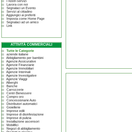
I nostri servizi
Lavora con noi
Segnalaci un Evento
Servizi al cittadino
Aggiungici ai preferiti
Imposta come Home Page
Segnalaci ad un amico
Link
ATTIVITÀ COMMERCIALI
Tutte le Categorie
aziende italiane
Abbigliamento per bambini
Agenzie Assicurative
Agenzie Finanziarie
Agenzie Immobiliari
Agenzie Interinali
Agenzie Investigative
Agenzie Viaggi
Alberghi
Banche
Carrozzerie
Centri Benessere
Compro oro
Concessionarie Auto
Distributori automatici
Gioiellerie
Imprese edili
Imprese di disinfestazione
Imprese di pulizia
Installazione ascensori
Mobilifici
Negozi di abbigliamento