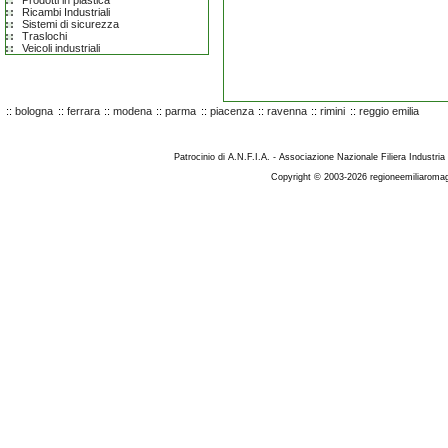
Prodotti in plastica
Ricambi Industriali
Sistemi di sicurezza
Traslochi
Veicoli industriali
::
bologna
::
ferrara
::
modena
::
parma
::
piacenza
::
ravenna
::
rimini
::
reggio emilia
Patrocinio di A.N.F.I.A. - Associazione Nazionale Filiera Industria
Copyright © 2003-2026 regioneemiliaromag