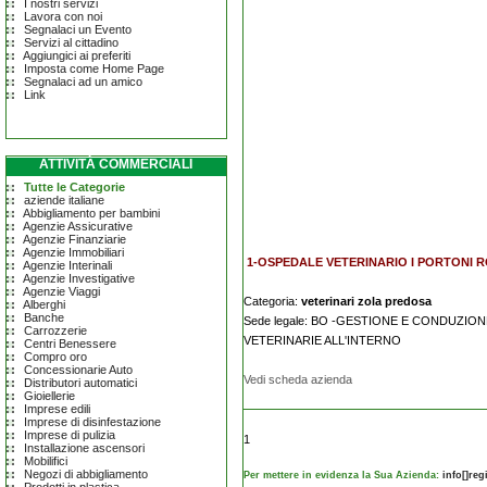
I nostri servizi
Lavora con noi
Segnalaci un Evento
Servizi al cittadino
Aggiungici ai preferiti
Imposta come Home Page
Segnalaci ad un amico
Link
ATTIVITÀ COMMERCIALI
Tutte le Categorie
aziende italiane
Abbigliamento per bambini
Agenzie Assicurative
Agenzie Finanziarie
Agenzie Immobiliari
1-OSPEDALE VETERINARIO I PORTONI RO
Agenzie Interinali
Agenzie Investigative
Agenzie Viaggi
Categoria:
veterinari zola predosa
Alberghi
Banche
Sede legale: BO -GESTIONE E CONDUZIO
Carrozzerie
VETERINARIE ALL'INTERNO
Centri Benessere
Compro oro
Concessionarie Auto
Vedi scheda azienda
Distributori automatici
Gioiellerie
Imprese edili
Imprese di disinfestazione
Imprese di pulizia
1
Installazione ascensori
Mobilifici
Negozi di abbigliamento
Per mettere in evidenza la Sua Azienda:
info[]re