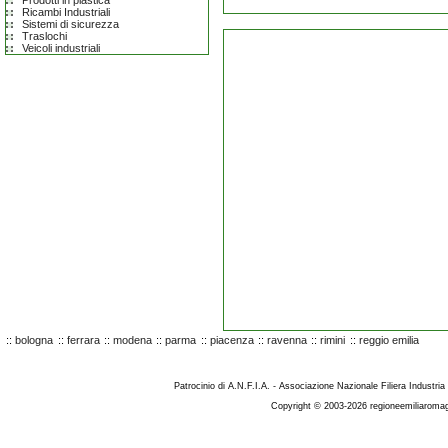
Prodotti in plastica
Ricambi Industriali
Sistemi di sicurezza
Traslochi
Veicoli industriali
::
bologna
::
ferrara
::
modena
::
parma
::
piacenza
::
ravenna
::
rimini
::
reggio emilia
Patrocinio di A.N.F.I.A. - Associazione Nazionale Filiera Industria
Copyright © 2003-2026 regioneemiliaromag