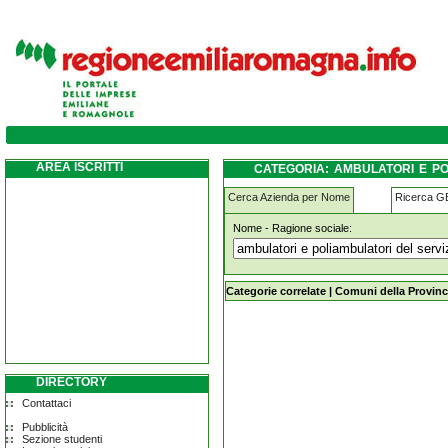
ambulatori-e-poliambulatori-del-servizio-s
campogalliano
AREA ISCRITTI
CATEGORIA: AMBULATORI E PO
CAMPOGALLIANO
Cerca Azienda per Nome
Ricerca 
Nome - Ragione sociale:
ambulatori-e-poliambulatori-del-ser
Categorie correlate
|
Comuni della Provinc
DIRECTORY
Contattaci
Pubblicità
Sezione studenti