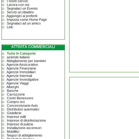
I nostri servizi
Lavora con noi
Segnalaci un Evento
Servizi al cittadino
Aggiungici ai preferiti
Imposta come Home Page
Segnalaci ad un amico
Link
ATTIVITÀ COMMERCIALI
Tutte le Categorie
aziende italiane
Abbigliamento per bambini
Agenzie Assicurative
Agenzie Finanziarie
Agenzie Immobiliari
Agenzie Interinali
Agenzie Investigative
Agenzie Viaggi
Alberghi
Banche
Carrozzerie
Centri Benessere
Compro oro
Concessionarie Auto
Distributori automatici
Gioiellerie
Imprese edili
Imprese di disinfestazione
Imprese di pulizia
Installazione ascensori
Mobilifici
Negozi di abbigliamento