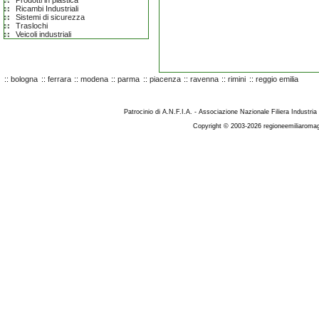
Prodotti in plastica
Ricambi Industriali
Sistemi di sicurezza
Traslochi
Veicoli industriali
::
bologna
::
ferrara
::
modena
::
parma
::
piacenza
::
ravenna
::
rimini
::
reggio emilia
Patrocinio di A.N.F.I.A. - Associazione Nazionale Filiera Industria
Copyright © 2003-2026 regioneemiliaromag