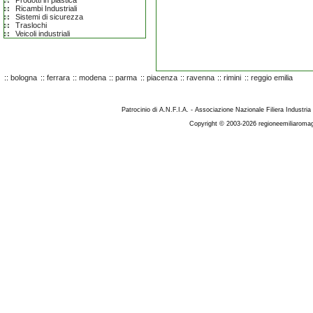
Prodotti in plastica
Ricambi Industriali
Sistemi di sicurezza
Traslochi
Veicoli industriali
::
bologna
::
ferrara
::
modena
::
parma
::
piacenza
::
ravenna
::
rimini
::
reggio emilia
Patrocinio di A.N.F.I.A. - Associazione Nazionale Filiera Industria
Copyright © 2003-2026 regioneemiliaromag