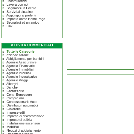
I nostri servizi
Lavora con noi
Segnalaci un Evento
Servizi al cittadino
Aggiungici ai preferiti
Imposta come Home Page
Segnalaci ad un amico
Link
ATTIVITÀ COMMERCIALI
Tutte le Categorie
aziende italiane
Abbigliamento per bambini
Agenzie Assicurative
Agenzie Finanziarie
Agenzie Immobiliari
Agenzie Interinali
Agenzie Investigative
Agenzie Viaggi
Alberghi
Banche
Carrozzerie
Centri Benessere
Compro oro
Concessionarie Auto
Distributori automatici
Gioiellerie
Imprese edili
Imprese di disinfestazione
Imprese di pulizia
Installazione ascensori
Mobilifici
Negozi di abbigliamento