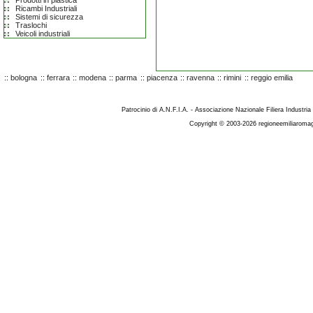
Prodotti in plastica
Ricambi Industriali
Sistemi di sicurezza
Traslochi
Veicoli industriali
::
bologna
::
ferrara
::
modena
::
parma
::
piacenza
::
ravenna
::
rimini
::
reggio emilia
Patrocinio di A.N.F.I.A. - Associazione Nazionale Filiera Industria
Copyright © 2003-2026 regioneemiliaromag