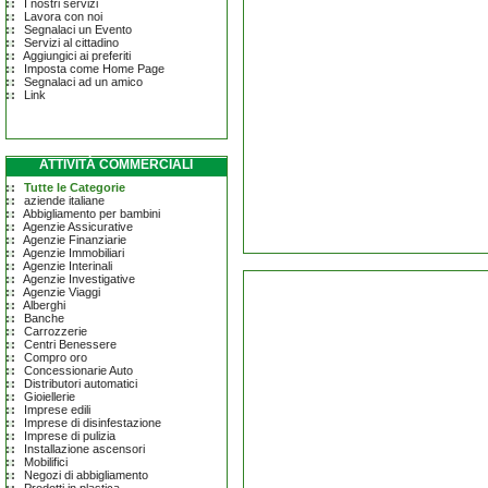
I nostri servizi
Lavora con noi
Segnalaci un Evento
Servizi al cittadino
Aggiungici ai preferiti
Imposta come Home Page
Segnalaci ad un amico
Link
ATTIVITÀ COMMERCIALI
Tutte le Categorie
aziende italiane
Abbigliamento per bambini
Agenzie Assicurative
Agenzie Finanziarie
Agenzie Immobiliari
Agenzie Interinali
Agenzie Investigative
Agenzie Viaggi
Alberghi
Banche
Carrozzerie
Centri Benessere
Compro oro
Concessionarie Auto
Distributori automatici
Gioiellerie
Imprese edili
Imprese di disinfestazione
Imprese di pulizia
Installazione ascensori
Mobilifici
Negozi di abbigliamento