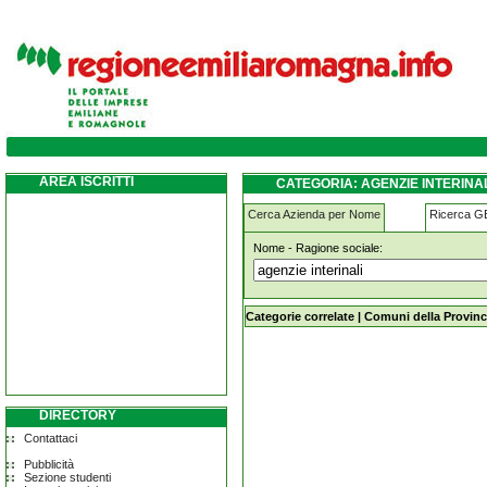
agenzie-interinali gatteo
AREA ISCRITTI
CATEGORIA: AGENZIE INTERINA
Cerca Azienda per Nome
Ricerca 
Nome - Ragione sociale:
agenzie-interinali gatteo
Categorie correlate
|
Comuni della Provinc
DIRECTORY
Contattaci
Pubblicità
Sezione studenti