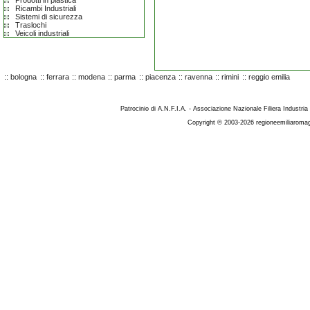
Prodotti in plastica
Ricambi Industriali
Sistemi di sicurezza
Traslochi
Veicoli industriali
::
bologna
::
ferrara
::
modena
::
parma
::
piacenza
::
ravenna
::
rimini
::
reggio emilia
Patrocinio di A.N.F.I.A. - Associazione Nazionale Filiera Industria
Copyright © 2003-2026 regioneemiliaromag