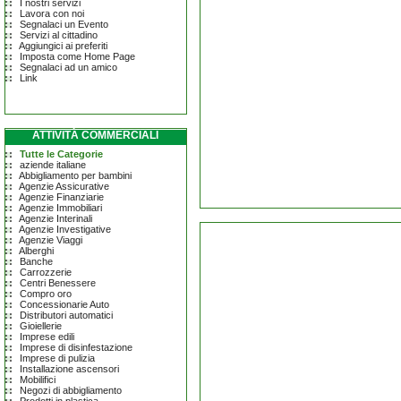
I nostri servizi
Lavora con noi
Segnalaci un Evento
Servizi al cittadino
Aggiungici ai preferiti
Imposta come Home Page
Segnalaci ad un amico
Link
ATTIVITÀ COMMERCIALI
Tutte le Categorie
aziende italiane
Abbigliamento per bambini
Agenzie Assicurative
Agenzie Finanziarie
Agenzie Immobiliari
Agenzie Interinali
Agenzie Investigative
Agenzie Viaggi
Alberghi
Banche
Carrozzerie
Centri Benessere
Compro oro
Concessionarie Auto
Distributori automatici
Gioiellerie
Imprese edili
Imprese di disinfestazione
Imprese di pulizia
Installazione ascensori
Mobilifici
Negozi di abbigliamento