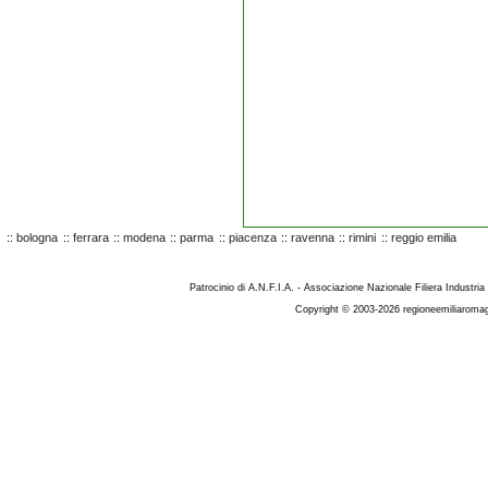
::
bologna
::
ferrara
::
modena
::
parma
::
piacenza
::
ravenna
::
rimini
::
reggio emilia
Patrocinio di A.N.F.I.A. - Associazione Nazionale Filiera Industria
Copyright © 2003-2026 regioneemiliaromag