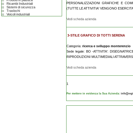
Prodotti in plastica
PERSONALIZZAZIONI GRAFICHE E COMM
Ricambi Industriali
Sistemi di sicurezza
(TUTTE LE ATTIVITIA' VENGONO ESERCITAT
Traslochi
Veicoli industriali
Vedi scheda azienda
3-STILE GRAFICO DI TOTTI SERENA
Categoria:
ricerca e sviluppo monterenzio
Sede legale: BO -ATTIVITA': DISEGNAT
RIPRODUZIONI MULTIMEDIALI ATTRAVERS
Vedi scheda azienda
1
Per mettere in evidenza la Sua Azienda:
info[]re