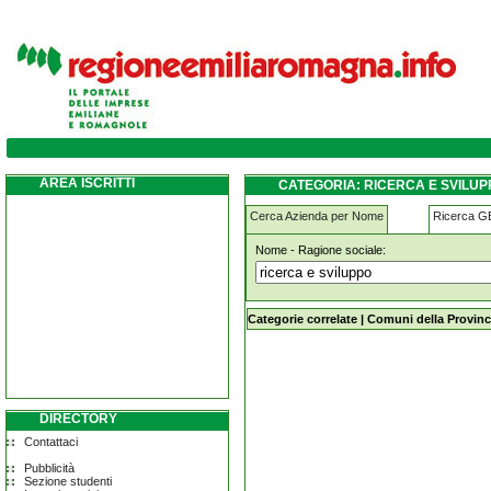
ricerca-e-sviluppo monterenzio
AREA ISCRITTI
CATEGORIA: RICERCA E SVILU
Cerca Azienda per Nome
Ricerca 
Nome - Ragione sociale:
ricerca-e-sviluppo monterenzio
Categorie correlate
|
Comuni della Provinc
DIRECTORY
Contattaci
Pubblicità
Sezione studenti