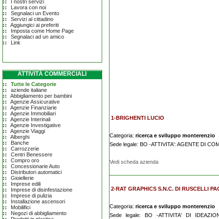
I nostri servizi
Lavora con noi
Segnalaci un Evento
Servizi al cittadino
Aggiungici ai preferiti
Imposta come Home Page
Segnalaci ad un amico
Link
ATTIVITÀ COMMERCIALI
Tutte le Categorie
aziende italiane
Abbigliamento per bambini
Agenzie Assicurative
Agenzie Finanziarie
Agenzie Immobiliari
1-BRIGHENTI LUCIO
Agenzie Interinali
Agenzie Investigative
Agenzie Viaggi
Categoria:
ricerca e sviluppo monterenzio
Alberghi
Banche
Sede legale: BO -ATTIVITA': AGENTE DI C
Carrozzerie
Centri Benessere
Compro oro
Vedi scheda azienda
Concessionarie Auto
Distributori automatici
Gioiellerie
Imprese edili
2-RAT GRAPHICS S.N.C. DI RUSCELLI 
Imprese di disinfestazione
Imprese di pulizia
Installazione ascensori
Categoria:
ricerca e sviluppo monterenzio
Mobilifici
Negozi di abbigliamento
Sede legale: BO -ATTIVITA' DI IDEAZ