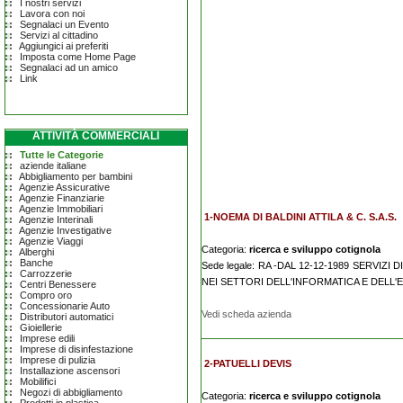
I nostri servizi
Lavora con noi
Segnalaci un Evento
Servizi al cittadino
Aggiungici ai preferiti
Imposta come Home Page
Segnalaci ad un amico
Link
ATTIVITÀ COMMERCIALI
Tutte le Categorie
aziende italiane
Abbigliamento per bambini
Agenzie Assicurative
Agenzie Finanziarie
Agenzie Immobiliari
1-NOEMA DI BALDINI ATTILA & C. S.A.S.
Agenzie Interinali
Agenzie Investigative
Agenzie Viaggi
Categoria:
ricerca e sviluppo cotignola
Alberghi
Banche
Sede legale: RA -DAL 12-12-1989 SERVI
Carrozzerie
NEI SETTORI DELL'INFORMATICA E DELL'
Centri Benessere
Compro oro
Concessionarie Auto
Vedi scheda azienda
Distributori automatici
Gioiellerie
Imprese edili
Imprese di disinfestazione
Imprese di pulizia
2-PATUELLI DEVIS
Installazione ascensori
Mobilifici
Negozi di abbigliamento
Categoria:
ricerca e sviluppo cotignola