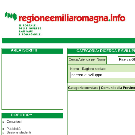
ricerca-e-sviluppo cotignola
AREA ISCRITTI
CATEGORIA: RICERCA E SVILU
Cerca Azienda per Nome
Ricerca 
Nome - Ragione sociale:
ricerca-e-sviluppo cotignola
Categorie correlate
|
Comuni della Provinc
DIRECTORY
Contattaci
Pubblicità
Sezione studenti