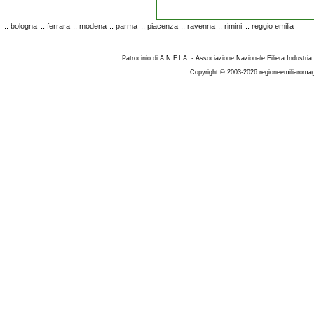
::
bologna
::
ferrara
::
modena
::
parma
::
piacenza
::
ravenna
::
rimini
::
reggio emilia
Patrocinio di A.N.F.I.A. - Associazione Nazionale Filiera Industria
Copyright © 2003-2026 regioneemiliaromag