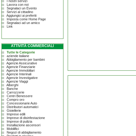
I nostri servizi
Lavora con noi
Segnalaci un Evento
Servizi al cittadino
Aggiungici ai preferiti
Imposta come Home Page
Segnalaci ad un amico
Link
ATTIVITÀ COMMERCIALI
Tutte le Categorie
aziende italiane
Abbigliamento per bambini
Agenzie Assicurative
Agenzie Finanziarie
Agenzie Immobiliari
Agenzie Interinali
Agenzie Investigative
Agenzie Viaggi
Alberghi
Banche
Carrozzerie
Centri Benessere
Compro oro
Concessionarie Auto
Distributori automatici
Gioiellerie
Imprese edili
Imprese di disinfestazione
Imprese di pulizia
Installazione ascensori
Mobilifici
Negozi di abbigliamento