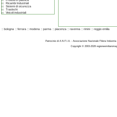
Prodotti in plastica
Ricambi Industriali
Sistemi di sicurezza
Traslochi
Veicoli industriali
::
bologna
::
ferrara
::
modena
::
parma
::
piacenza
::
ravenna
::
rimini
::
reggio emilia
Patrocinio di A.N.F.I.A. - Associazione Nazionale Filiera Industria
Copyright © 2003-2026 regioneemiliaromag