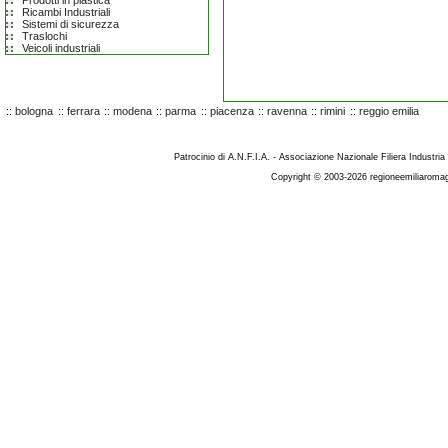
Prodotti in plastica
Ricambi Industriali
Sistemi di sicurezza
Traslochi
Veicoli industriali
::
bologna
::
ferrara
::
modena
::
parma
::
piacenza
::
ravenna
::
rimini
::
reggio emilia
Patrocinio di A.N.F.I.A. - Associazione Nazionale Filiera Industria
Copyright © 2003-2026 regioneemiliaromag