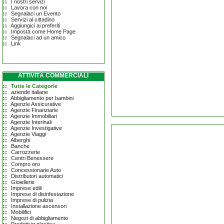
I nostri servizi
Lavora con noi
Segnalaci un Evento
Servizi al cittadino
Aggiungici ai preferiti
Imposta come Home Page
Segnalaci ad un amico
Link
ATTIVITÀ COMMERCIALI
Tutte le Categorie
aziende italiane
Abbigliamento per bambini
Agenzie Assicurative
Agenzie Finanziarie
Agenzie Immobiliari
Agenzie Interinali
Agenzie Investigative
Agenzie Viaggi
Alberghi
Banche
Carrozzerie
Centri Benessere
Compro oro
Concessionarie Auto
Distributori automatici
Gioiellerie
Imprese edili
Imprese di disinfestazione
Imprese di pulizia
Installazione ascensori
Mobilifici
Negozi di abbigliamento