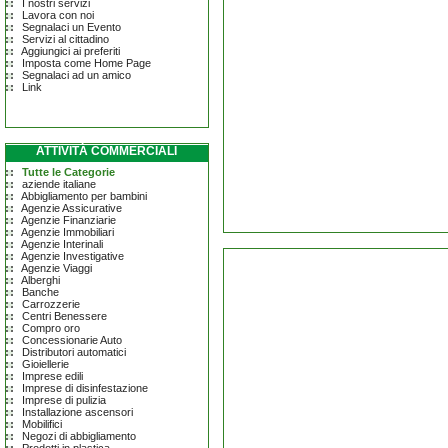
I nostri servizi
Lavora con noi
Segnalaci un Evento
Servizi al cittadino
Aggiungici ai preferiti
Imposta come Home Page
Segnalaci ad un amico
Link
ATTIVITÀ COMMERCIALI
Tutte le Categorie
aziende italiane
Abbigliamento per bambini
Agenzie Assicurative
Agenzie Finanziarie
Agenzie Immobiliari
Agenzie Interinali
Agenzie Investigative
Agenzie Viaggi
Alberghi
Banche
Carrozzerie
Centri Benessere
Compro oro
Concessionarie Auto
Distributori automatici
Gioiellerie
Imprese edili
Imprese di disinfestazione
Imprese di pulizia
Installazione ascensori
Mobilifici
Negozi di abbigliamento