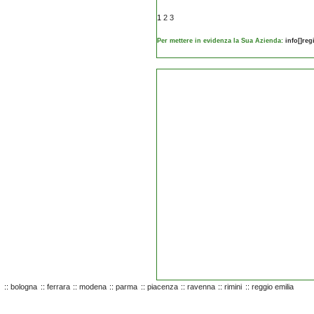
1
2
3
Per mettere in evidenza la Sua Azienda:
info[]re
::
bologna
::
ferrara
::
modena
::
parma
::
piacenza
::
ravenna
::
rimini
::
reggio emilia