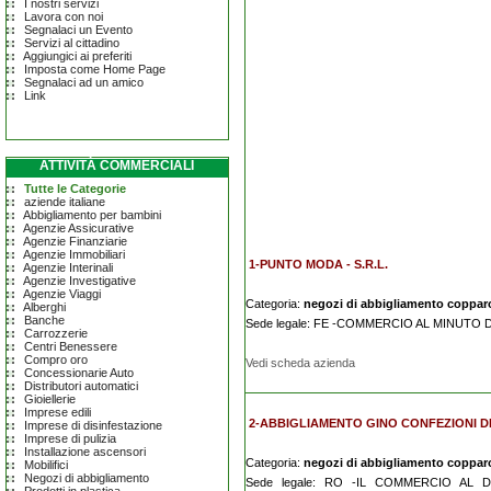
I nostri servizi
Lavora con noi
Segnalaci un Evento
Servizi al cittadino
Aggiungici ai preferiti
Imposta come Home Page
Segnalaci ad un amico
Link
ATTIVITÀ COMMERCIALI
Tutte le Categorie
aziende italiane
Abbigliamento per bambini
Agenzie Assicurative
Agenzie Finanziarie
Agenzie Immobiliari
1-PUNTO MODA - S.R.L.
Agenzie Interinali
Agenzie Investigative
Agenzie Viaggi
Categoria:
negozi di abbigliamento coppar
Alberghi
Banche
Sede legale: FE -COMMERCIO AL MINUTO 
Carrozzerie
Centri Benessere
Compro oro
Vedi scheda azienda
Concessionarie Auto
Distributori automatici
Gioiellerie
Imprese edili
2-ABBIGLIAMENTO GINO CONFEZIONI DI 
Imprese di disinfestazione
Imprese di pulizia
Installazione ascensori
Categoria:
negozi di abbigliamento coppar
Mobilifici
Negozi di abbigliamento
Sede legale: RO -IL COMMERCIO AL 