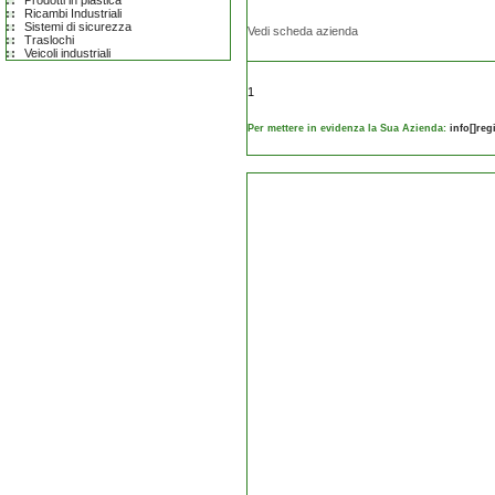
Prodotti in plastica
Ricambi Industriali
Sistemi di sicurezza
Vedi scheda azienda
Traslochi
Veicoli industriali
1
Per mettere in evidenza la Sua Azienda:
info[]re