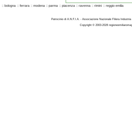
::
bologna
::
ferrara
::
modena
::
parma
::
piacenza
::
ravenna
::
rimini
::
reggio emilia
Patrocinio di A.N.F.I.A. - Associazione Nazionale Filiera Industria
Copyright © 2003-2026 regioneemiliaromag