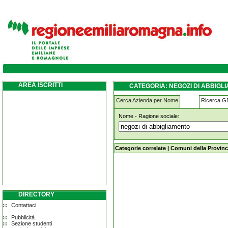
negozi-di-abbigliamento castel-del-rio
AREA ISCRITTI
CATEGORIA: NEGOZI DI ABBIGL
Cerca Azienda per Nome
Ricerca 
Nome - Ragione sociale:
negozi-di-abbigliamento castel-del-r
Categorie correlate
|
Comuni della Provinc
DIRECTORY
Contattaci
Pubblicità
Sezione studenti