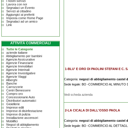
I nostri servizi
Lavora con noi
Segnalaci un Evento
Servizi al cittadino
Aggiungici ai preferiti
Imposta come Home Page
Segnalaci ad un amico
Link
ATTIVITÀ COMMERCIALI
Tutte le Categorie
aziende italiane
Abbigliamento per bambini
Agenzie Assicurative
Agenzie Finanziarie
Agenzie Immobiliari
1-BLU' E ORO DI PAOLINI STEFANI E C. S
Agenzie Interinali
Agenzie Investigative
Agenzie Viaggi
Categoria:
negozi di abbigliamento castel d
Alberghi
Banche
Sede legale: BO -COMMERCIO AL MINUTO
Carrozzerie
Centri Benessere
Compro oro
Vedi scheda azienda
Concessionarie Auto
Distributori automatici
Gioiellerie
Imprese edili
2-LA CICALA DI DALL'OSSO PAOLA
Imprese di disinfestazione
Imprese di pulizia
Installazione ascensori
Categoria:
negozi di abbigliamento castel d
Mobilifici
Negozi di abbigliamento
Sede legale: BO -COMMERCIO AL DETTAG