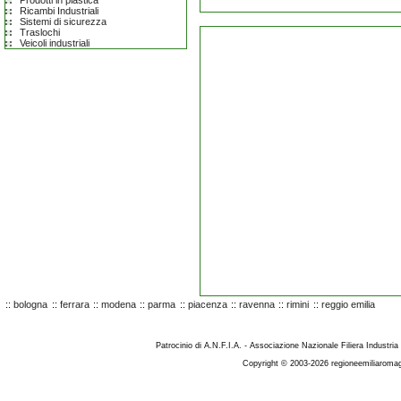
Prodotti in plastica
Ricambi Industriali
Sistemi di sicurezza
Traslochi
Veicoli industriali
::
bologna
::
ferrara
::
modena
::
parma
::
piacenza
::
ravenna
::
rimini
::
reggio emilia
Patrocinio di A.N.F.I.A. - Associazione Nazionale Filiera Industria
Copyright © 2003-2026 regioneemiliaromag