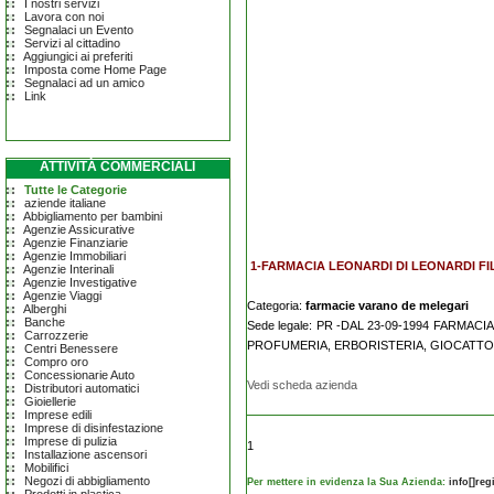
I nostri servizi
Lavora con noi
Segnalaci un Evento
Servizi al cittadino
Aggiungici ai preferiti
Imposta come Home Page
Segnalaci ad un amico
Link
ATTIVITÀ COMMERCIALI
Tutte le Categorie
aziende italiane
Abbigliamento per bambini
Agenzie Assicurative
Agenzie Finanziarie
Agenzie Immobiliari
1-FARMACIA LEONARDI DI LEONARDI FI
Agenzie Interinali
Agenzie Investigative
Agenzie Viaggi
Categoria:
farmacie varano de melegari
Alberghi
Banche
Sede legale: PR -DAL 23-09-1994 FARMAC
Carrozzerie
PROFUMERIA, ERBORISTERIA, GIOCATTO
Centri Benessere
Compro oro
Concessionarie Auto
Vedi scheda azienda
Distributori automatici
Gioiellerie
Imprese edili
Imprese di disinfestazione
Imprese di pulizia
1
Installazione ascensori
Mobilifici
Negozi di abbigliamento
Per mettere in evidenza la Sua Azienda:
info[]re