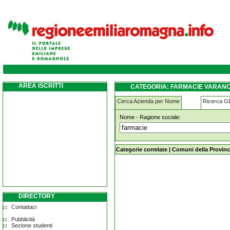
farmacie varano-de--melegari
AREA ISCRITTI
CATEGORIA: FARMACIE VARANO
Cerca Azienda per Nome
Ricerca 
Nome - Ragione sociale:
farmacie varano-de--melegari
Categorie correlate
|
Comuni della Provinc
DIRECTORY
Contattaci
Pubblicità
Sezione studenti