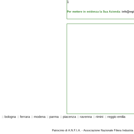
1
Per mettere in evidenza la Sua Azienda:
info[]re
::
bologna
::
ferrara
::
modena
::
parma
::
piacenza
::
ravenna
::
rimini
::
reggio emilia
Patrocinio di A.N.F.I.A. - Associazione Nazionale Filiera Industria