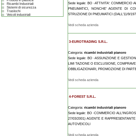
Prodotti in plastica
Sede legale: BO -ATTIVITA': COMMERCIO A
Ricambi Industriali
Sistemi di sicurezza
PNEUMATICI, NONCHE' AGENTE DI CO
Traslochi
STRUZIONE DI PNEUMATICI (DALL'11/9/197
Veicoli industriali
Vedi scheda azienda
3-EUROTRADING S.R.L.
Categoria:
ricambi industriali pianoro
Sede legale: BO -ASSUNZIONE E GESTIO
LIMI TAZIONE O ESCLUSIONE, COMPRAVE
OBBLIGAZIONARI, PROMOZIONE DI PARTECI
Vedi scheda azienda
4-FOREST S.R.L.
Categoria:
ricambi industriali pianoro
Sede legale: BO -COMMERCIO ALL'INGRO
27/03/2001) AGENTE E RAPPRESENTANTE
AUTOVEICOLI
Vedi scheda azienda