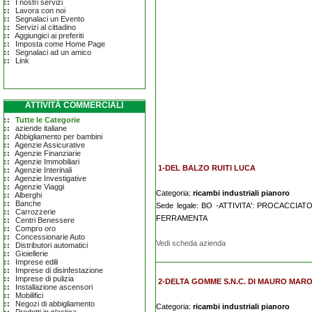
I nostri servizi
Lavora con noi
Segnalaci un Evento
Servizi al cittadino
Aggiungici ai preferiti
Imposta come Home Page
Segnalaci ad un amico
Link
ATTIVITÀ COMMERCIALI
Tutte le Categorie
aziende italiane
Abbigliamento per bambini
Agenzie Assicurative
Agenzie Finanziarie
Agenzie Immobiliari
1-DEL BALZO RUITI LUCA
Agenzie Interinali
Agenzie Investigative
Agenzie Viaggi
Categoria:
ricambi industriali pianoro
Alberghi
Banche
Sede legale: BO -ATTIVITA': PROCACCI
Carrozzerie
FERRAMENTA
Centri Benessere
Compro oro
Concessionarie Auto
Vedi scheda azienda
Distributori automatici
Gioiellerie
Imprese edili
Imprese di disinfestazione
Imprese di pulizia
2-DELTA GOMME S.N.C. DI MAURO MARO
Installazione ascensori
Mobilifici
Negozi di abbigliamento
Categoria:
ricambi industriali pianoro