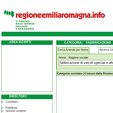
fabbricazione-di-veicoli-speciali-e-altro-ma
trazione-manuale-o-animale poggio-renati
AREA ISCRITTI
CATEGORIA: FABBRICAZIONE
TRASPORTO A TRAZIONE MANUA
Cerca Azienda per Nome
Ricerca 
Nome - Ragione sociale:
fabbricazione-di-veicoli-speciali-e-a
manuale-o-animale poggio-renatico
Categorie correlate
|
Comuni della Provinc
DIRECTORY
Contattaci
Pubblicità
Sezione studenti