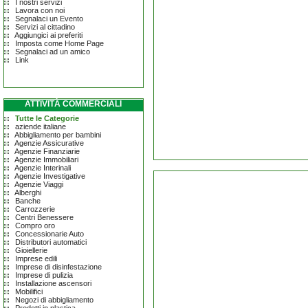
I nostri servizi
Lavora con noi
Segnalaci un Evento
Servizi al cittadino
Aggiungici ai preferiti
Imposta come Home Page
Segnalaci ad un amico
Link
ATTIVITÀ COMMERCIALI
Tutte le Categorie
aziende italiane
Abbigliamento per bambini
Agenzie Assicurative
Agenzie Finanziarie
Agenzie Immobiliari
Agenzie Interinali
Agenzie Investigative
Agenzie Viaggi
Alberghi
Banche
Carrozzerie
Centri Benessere
Compro oro
Concessionarie Auto
Distributori automatici
Gioiellerie
Imprese edili
Imprese di disinfestazione
Imprese di pulizia
Installazione ascensori
Mobilifici
Negozi di abbigliamento