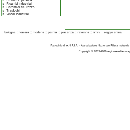
Prodotti in plastica
Ricambi Industriali
Sistemi di sicurezza
Traslochi
Veicoli industriali
::
bologna
::
ferrara
::
modena
::
parma
::
piacenza
::
ravenna
::
rimini
::
reggio emilia
Patrocinio di A.N.F.I.A. - Associazione Nazionale Filiera Industria
Copyright © 2003-2026 regioneemiliaromag