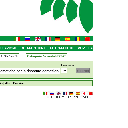
iche-per-la-dosatura-
ALLAZIONE DI MACCHINE AUTOMATICHE PER LA
LLAGGIO BRISIGHELLA
GEOGRAFICA
Categorie Aziendali ISTAT
Provincia:
utomatiche-per-la-dosatura-confezione-e-
ia
|
Altre Province