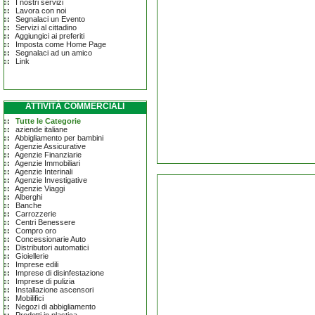
I nostri servizi
Lavora con noi
Segnalaci un Evento
Servizi al cittadino
Aggiungici ai preferiti
Imposta come Home Page
Segnalaci ad un amico
Link
ATTIVITÀ COMMERCIALI
Tutte le Categorie
aziende italiane
Abbigliamento per bambini
Agenzie Assicurative
Agenzie Finanziarie
Agenzie Immobiliari
Agenzie Interinali
Agenzie Investigative
Agenzie Viaggi
Alberghi
Banche
Carrozzerie
Centri Benessere
Compro oro
Concessionarie Auto
Distributori automatici
Gioiellerie
Imprese edili
Imprese di disinfestazione
Imprese di pulizia
Installazione ascensori
Mobilifici
Negozi di abbigliamento