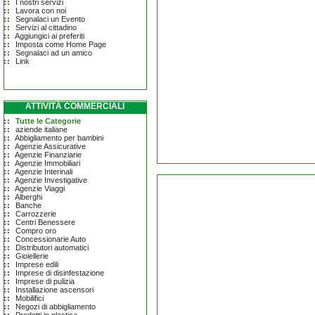
I nostri servizi
Lavora con noi
Segnalaci un Evento
Servizi al cittadino
Aggiungici ai preferiti
Imposta come Home Page
Segnalaci ad un amico
Link
ATTIVITÀ COMMERCIALI
Tutte le Categorie
aziende italiane
Abbigliamento per bambini
Agenzie Assicurative
Agenzie Finanziarie
Agenzie Immobiliari
Agenzie Interinali
Agenzie Investigative
Agenzie Viaggi
Alberghi
Banche
Carrozzerie
Centri Benessere
Compro oro
Concessionarie Auto
Distributori automatici
Gioiellerie
Imprese edili
Imprese di disinfestazione
Imprese di pulizia
Installazione ascensori
Mobilifici
Negozi di abbigliamento