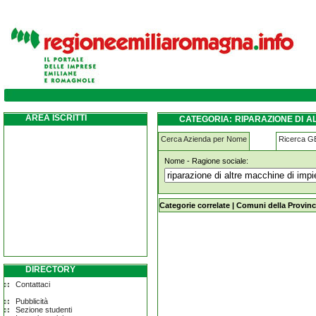
riparazione-di-altre-macchine-di-impiego-g
marignano
AREA ISCRITTI
CATEGORIA: RIPARAZIONE DI A
IN MARIGNANO
Cerca Azienda per Nome
Ricerca 
Nome - Ragione sociale:
riparazione-di-altre-macchine-di-im
Categorie correlate
|
Comuni della Provinc
DIRECTORY
Contattaci
Pubblicità
Sezione studenti