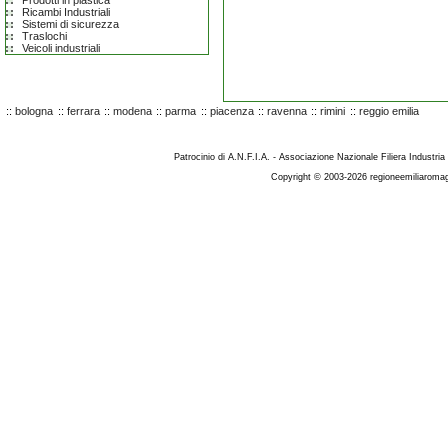
Prodotti in plastica
Ricambi Industriali
Sistemi di sicurezza
Traslochi
Veicoli industriali
::
bologna
::
ferrara
::
modena
::
parma
::
piacenza
::
ravenna
::
rimini
::
reggio emilia
Patrocinio di A.N.F.I.A. - Associazione Nazionale Filiera Industria
Copyright © 2003-2026 regioneemiliaromag