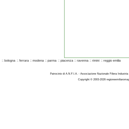
::
bologna
::
ferrara
::
modena
::
parma
::
piacenza
::
ravenna
::
rimini
::
reggio emilia
Patrocinio di A.N.F.I.A. - Associazione Nazionale Filiera Industria
Copyright © 2003-2026 regioneemiliaromag