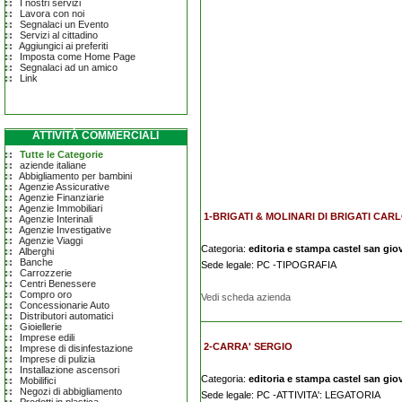
I nostri servizi
Lavora con noi
Segnalaci un Evento
Servizi al cittadino
Aggiungici ai preferiti
Imposta come Home Page
Segnalaci ad un amico
Link
ATTIVITÀ COMMERCIALI
Tutte le Categorie
aziende italiane
Abbigliamento per bambini
Agenzie Assicurative
Agenzie Finanziarie
Agenzie Immobiliari
1-BRIGATI & MOLINARI DI BRIGATI CAR
Agenzie Interinali
Agenzie Investigative
Agenzie Viaggi
Categoria:
editoria e stampa castel san gio
Alberghi
Banche
Sede legale: PC -TIPOGRAFIA
Carrozzerie
Centri Benessere
Compro oro
Vedi scheda azienda
Concessionarie Auto
Distributori automatici
Gioiellerie
Imprese edili
2-CARRA' SERGIO
Imprese di disinfestazione
Imprese di pulizia
Installazione ascensori
Categoria:
editoria e stampa castel san gio
Mobilifici
Negozi di abbigliamento
Sede legale: PC -ATTIVITA': LEGATORIA