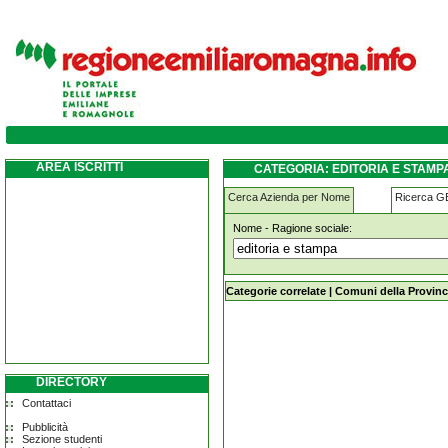
editoria-e-stampa castel-san-giovanni
AREA ISCRITTI
CATEGORIA: EDITORIA E STAMP
Cerca Azienda per Nome
Ricerca 
Nome - Ragione sociale:
editoria-e-stampa castel-san-giovan
Categorie correlate
|
Comuni della Provinc
DIRECTORY
Contattaci
Pubblicità
Sezione studenti