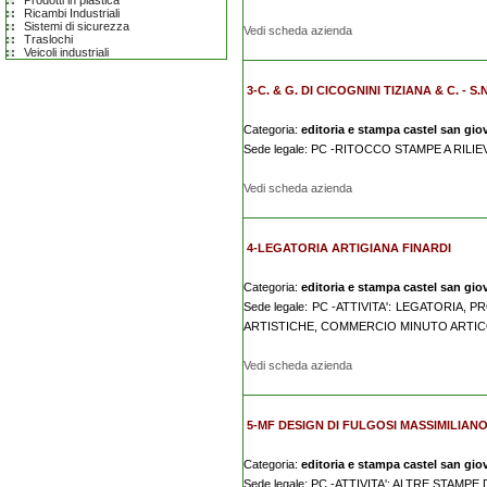
Prodotti in plastica
Ricambi Industriali
Sistemi di sicurezza
Vedi scheda azienda
Traslochi
Veicoli industriali
3-C. & G. DI CICOGNINI TIZIANA & C. - S.N
Categoria:
editoria e stampa castel san gio
Sede legale: PC -RITOCCO STAMPE A RILI
Vedi scheda azienda
4-LEGATORIA ARTIGIANA FINARDI
Categoria:
editoria e stampa castel san gio
Sede legale: PC -ATTIVITA': LEGATORIA
ARTISTICHE, COMMERCIO MINUTO ARTICO
Vedi scheda azienda
5-MF DESIGN DI FULGOSI MASSIMILIANO
Categoria:
editoria e stampa castel san gio
Sede legale: PC -ATTIVITA': ALTRE STA