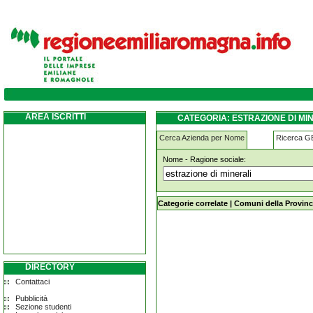
estrazione-di-minerali anzola-dell-emilia
AREA ISCRITTI
CATEGORIA: ESTRAZIONE DI MI
Cerca Azienda per Nome
Ricerca 
Nome - Ragione sociale:
estrazione-di-minerali anzola-dell-e
Categorie correlate
|
Comuni della Provinc
DIRECTORY
Contattaci
Pubblicità
Sezione studenti