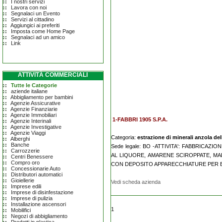
I nostri servizi
Lavora con noi
Segnalaci un Evento
Servizi al cittadino
Aggiungici ai preferiti
Imposta come Home Page
Segnalaci ad un amico
Link
ATTIVITÀ COMMERCIALI
Tutte le Categorie
aziende italiane
Abbigliamento per bambini
Agenzie Assicurative
Agenzie Finanziarie
Agenzie Immobiliari
1-FABBRI 1905 S.P.A.
Agenzie Interinali
Agenzie Investigative
Agenzie Viaggi
Categoria:
estrazione di minerali anzola del
Alberghi
Banche
Sede legale: BO -ATTIVITA': FABBRICAZ
Carrozzerie
AL LIQUORE, AMARENE SCIROPPATE, MAR
Centri Benessere
Compro oro
CON DEPOSITO APPARECCHIATURE PER B
Concessionarie Auto
Distributori automatici
Gioiellerie
Vedi scheda azienda
Imprese edili
Imprese di disinfestazione
Imprese di pulizia
Installazione ascensori
1
Mobilifici
Negozi di abbigliamento