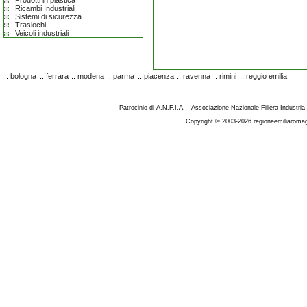
Prodotti in plastica
Ricambi Industriali
Sistemi di sicurezza
Traslochi
Veicoli industriali
::
bologna
::
ferrara
::
modena
::
parma
::
piacenza
::
ravenna
::
rimini
::
reggio emilia
Patrocinio di A.N.F.I.A. - Associazione Nazionale Filiera Industria
Copyright © 2003-2026 regioneemiliaromag