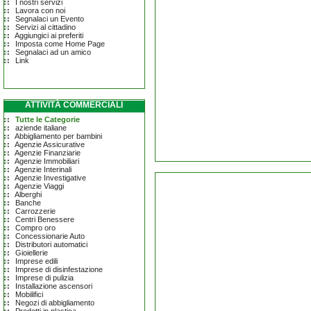
I nostri servizi
Lavora con noi
Segnalaci un Evento
Servizi al cittadino
Aggiungici ai preferiti
Imposta come Home Page
Segnalaci ad un amico
Link
ATTIVITÀ COMMERCIALI
Tutte le Categorie
aziende italiane
Abbigliamento per bambini
Agenzie Assicurative
Agenzie Finanziarie
Agenzie Immobiliari
Agenzie Interinali
Agenzie Investigative
Agenzie Viaggi
Alberghi
Banche
Carrozzerie
Centri Benessere
Compro oro
Concessionarie Auto
Distributori automatici
Gioiellerie
Imprese edili
Imprese di disinfestazione
Imprese di pulizia
Installazione ascensori
Mobilifici
Negozi di abbigliamento