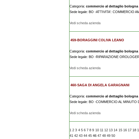
Categoria:
commercio al dettaglio bologna
Sede legale: BO -ATTIVITA': COMMERCI
Vedi scheda azienda
459-BORAGGINI COLIVA LEANO
Categoria:
commercio al dettaglio bologna
Sede legale: BO -RIPARAZIONE OROLOGER
Vedi scheda azienda
460-SAGA DI ANGELA GARAGNANI
Categoria:
commercio al dettaglio bologna
Sede legale: BO -COMMERCIO AL MINUTO
Vedi scheda azienda
1
2
3
4
5
6
7
8
9
10
11
12
13
14
15
16
17
18
41
42
43
44
45
46
47
48
49
50