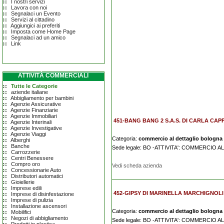
I nostri servizi
Lavora con noi
Segnalaci un Evento
Servizi al cittadino
Aggiungici ai preferiti
Imposta come Home Page
Segnalaci ad un amico
Link
ATTIVITÀ COMMERCIALI
Tutte le Categorie
aziende italiane
Abbigliamento per bambini
Agenzie Assicurative
Agenzie Finanziarie
Agenzie Immobiliari
451-BANG BANG 2 S.A.S. DI CARLA CAPP
Agenzie Interinali
Agenzie Investigative
Agenzie Viaggi
Categoria:
commercio al dettaglio bologna
Alberghi
Banche
Sede legale: BO -ATTIVITA': COMMERCIO
Carrozzerie
Centri Benessere
Compro oro
Vedi scheda azienda
Concessionarie Auto
Distributori automatici
Gioiellerie
Imprese edili
452-GIPSY DI MARINELLA MARCHIGNOLI
Imprese di disinfestazione
Imprese di pulizia
Installazione ascensori
Categoria:
commercio al dettaglio bologna
Mobilifici
Negozi di abbigliamento
Sede legale: BO -ATTIVITA': COMMERCIO 