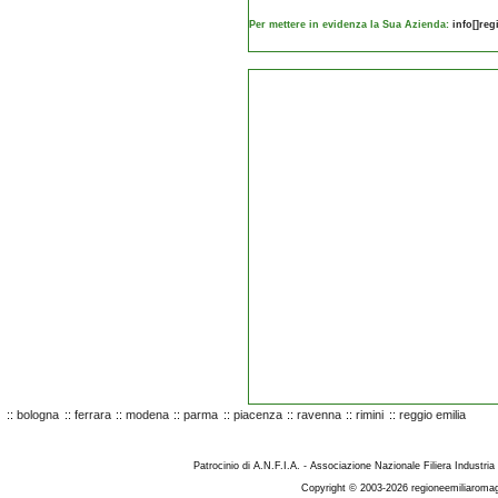
Per mettere in evidenza la Sua Azienda:
info[]re
::
bologna
::
ferrara
::
modena
::
parma
::
piacenza
::
ravenna
::
rimini
::
reggio emilia
Patrocinio di A.N.F.I.A. - Associazione Nazionale Filiera Industria
Copyright © 2003-2026 regioneemiliaromag