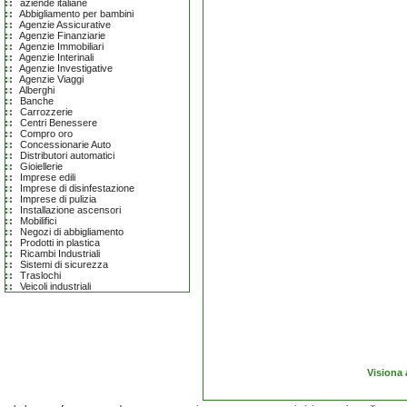
aziende italiane
Abbigliamento per bambini
Agenzie Assicurative
Agenzie Finanziarie
Agenzie Immobiliari
Agenzie Interinali
Agenzie Investigative
Agenzie Viaggi
Alberghi
Banche
Carrozzerie
Centri Benessere
Compro oro
Concessionarie Auto
Distributori automatici
Gioiellerie
Imprese edili
Imprese di disinfestazione
Imprese di pulizia
Installazione ascensori
Mobilifici
Negozi di abbigliamento
Prodotti in plastica
Ricambi Industriali
Sistemi di sicurezza
Traslochi
Veicoli industriali
Visiona 