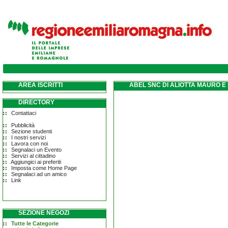
AREA ISCRITTI
ABEL SNC DI ALIOTTA MAURO 
DIRECTORY
Contattaci
Pubblicità
Sezione studenti
I nostri servizi
Lavora con noi
Segnalaci un Evento
Servizi al cittadino
Aggiungici ai preferiti
Imposta come Home Page
Segnalaci ad un amico
Link
SEZIONE NEGOZI
Tutte le Categorie