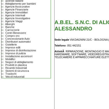
aziende italiane
Abbigliamento per bambini
Agenzie Assicurative
Agenzie Finanziarie
Agenzie Immobiliari
Agenzie Interinali
Agenzie Investigative
A.B.EL. S.N.C. DI 
Agenzie Viaggi
Alberghi
ALESSANDRO
Banche
Carrozzerie
Centri Benessere
Compro oro
Concessionarie Auto
Sede legale
VIA DAGNINI 21/C - BOLOGNA (
Distributori automatici
Gioiellerie
Telefono
: 051 442151
Imprese edili
Imprese di disinfestazione
AttivitÃ
RIPARAZIONE, MONTAGGIO E MAN
Imprese di pulizia
HARDWARE, SOFTWARE, VIDEOREGISTRAT
Installazione ascensori
TELECAMERE E APPARECCHIATURE ELET
Mobilifici
Negozi di abbigliamento
Prodotti in plastica
Ricambi Industriali
Sistemi di sicurezza
Traslochi
Veicoli industriali