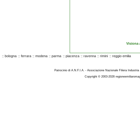
Visiona 
::
bologna
::
ferrara
::
modena
::
parma
::
piacenza
::
ravenna
::
rimini
::
reggio emilia
Patrocinio di A.N.F.I.A. - Associazione Nazionale Filiera Industria
Copyright © 2003-2026 regioneemiliaromag