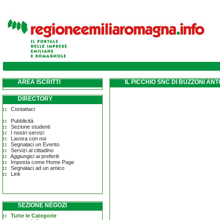
AREA ISCRITTI
IL PICCHIO SNC DI BUZZONI AN
DIRECTORY
Contattaci
Pubblicità
Sezione studenti
I nostri servizi
Lavora con noi
Segnalaci un Evento
Servizi al cittadino
Aggiungici ai preferiti
Imposta come Home Page
Segnalaci ad un amico
Link
SEZIONE NEGOZI
Tutte le Categorie