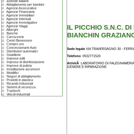
aziende italiane
Abbigliamento per bambini
Agenzie Assicurative
Agenzie Finanziarie
Agenzie Immobiliari
Agenzie Interinali
Agenzie Investigative
IL PICCHIO S.N.C. D
Agenzie Viaggi
Alberghi
BIANCHIN GRAZIAN
Banche
Carrozzerie
Centri Benessere
Compro oro
Concessionarie Auto
Sede legale
VIA TRAVERSAGNO 30 - FERRAR
Distributori automatici
Gioiellerie
Telefono
: 0532771520
Imprese edili
Imprese di disinfestazione
AttivitÃ
LABORATORIO DI FALEGNAMERIA 
Imprese di pulizia
GENERE E RIPARAZIONE
Installazione ascensori
Mobilifici
Negozi di abbigliamento
Prodotti in plastica
Ricambi Industriali
Sistemi di sicurezza
Traslochi
Veicoli industriali