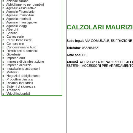
aziende italiane
Abbigliamento per bambini
Agenzie Assicurative
Agenzie Finanziarie
Agenzie Immobiliari
Agenzie Interinali
Agenzie Investigative
CALZOLARI MAURIZ
Agenzie Viaggi
Alberghi
Banche
Carrozzerie
Centri Benessere
Sede legale
VIA COMUNALE, 55 FRAZIONE 
Compro oro
Concessionarie Auto
Telefono
: 0532881621
Distributori automatici
Gioiellerie
Altre sedi
FE
Imprese edili
Imprese di disinfestazione
AttivitÃ
ATTIVITA': LABORATORIO DI FAL
Imprese di pulizia
ESTERNI, ACCESSORI PER ARREDAMENTO
Installazione ascensori
Mobilifici
Negozi di abbigliamento
Prodotti in plastica
Ricambi Industriali
Sistemi di sicurezza
Traslochi
Veicoli industriali