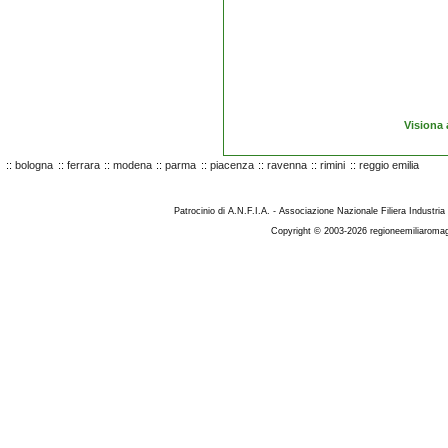
Visiona 
::
bologna
::
ferrara
::
modena
::
parma
::
piacenza
::
ravenna
::
rimini
::
reggio emilia
Patrocinio di A.N.F.I.A. - Associazione Nazionale Filiera Industria
Copyright © 2003-2026 regioneemiliaromag