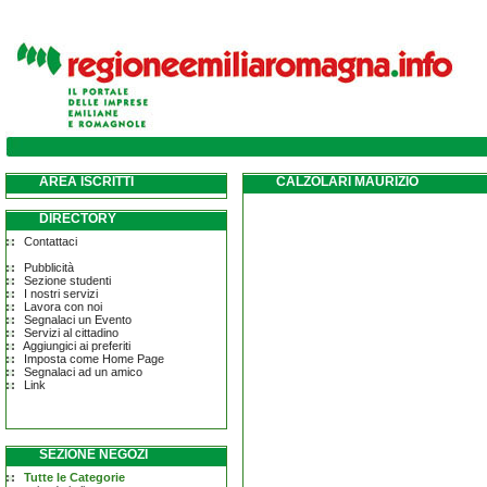
AREA ISCRITTI
CALZOLARI MAURIZIO
DIRECTORY
Contattaci
Pubblicità
Sezione studenti
I nostri servizi
Lavora con noi
Segnalaci un Evento
Servizi al cittadino
Aggiungici ai preferiti
Imposta come Home Page
Segnalaci ad un amico
Link
SEZIONE NEGOZI
Tutte le Categorie