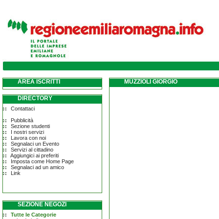
AREA ISCRITTI
MUZZIOLI GIORGIO
DIRECTORY
Contattaci
Pubblicità
Sezione studenti
I nostri servizi
Lavora con noi
Segnalaci un Evento
Servizi al cittadino
Aggiungici ai preferiti
Imposta come Home Page
Segnalaci ad un amico
Link
SEZIONE NEGOZI
Tutte le Categorie