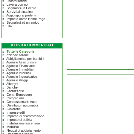
I nostri servizi
Lavora con noi
Segnalaci un Evento
Servizi al cittadino
Aggiungici ai preferiti
Imposta come Home Page
Segnalaci ad un amico
Link
ATTIVITÀ COMMERCIALI
Tutte le Categorie
aziende italiane
Abbigliamento per bambini
Agenzie Assicurative
Agenzie Finanziarie
Agenzie Immobiliari
Agenzie Interinali
Agenzie Investigative
Agenzie Viaggi
Alberghi
Banche
Carrozzerie
Centri Benessere
Compro oro
Concessionarie Auto
Distributori automatici
Gioiellerie
Imprese edili
Imprese di disinfestazione
Imprese di pulizia
Installazione ascensori
Mobilifici
Negozi di abbigliamento