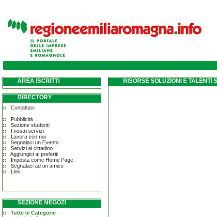
AREA ISCRITTI
RISORSE SOLUZIONI E TALENTI S
DIRECTORY
Contattaci
Pubblicità
Sezione studenti
I nostri servizi
Lavora con noi
Segnalaci un Evento
Servizi al cittadino
Aggiungici ai preferiti
Imposta come Home Page
Segnalaci ad un amico
Link
SEZIONE NEGOZI
Tutte le Categorie