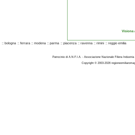
Visiona 
::
bologna
::
ferrara
::
modena
::
parma
::
piacenza
::
ravenna
::
rimini
::
reggio emilia
Patrocinio di A.N.F.I.A. - Associazione Nazionale Filiera Industria
Copyright © 2003-2026 regioneemiliaromag