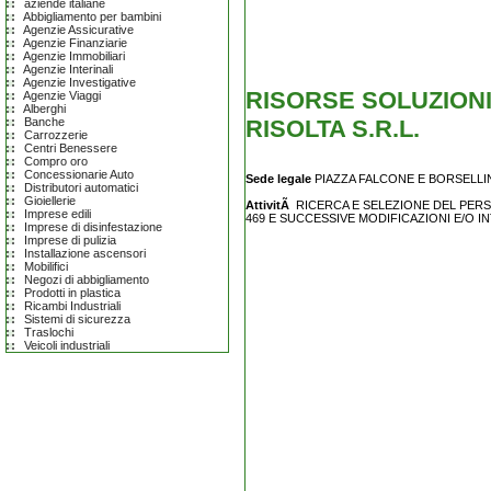
aziende italiane
Abbigliamento per bambini
Agenzie Assicurative
Agenzie Finanziarie
Agenzie Immobiliari
Agenzie Interinali
Agenzie Investigative
RISORSE SOLUZIONI E
Agenzie Viaggi
Alberghi
RISOLTA S.R.L.
Banche
Carrozzerie
Centri Benessere
Compro oro
Concessionarie Auto
Sede legale
PIAZZA FALCONE E BORSELLINO 
Distributori automatici
Gioiellerie
AttivitÃ
RICERCA E SELEZIONE DEL PERSO
Imprese edili
469 E SUCCESSIVE MODIFICAZIONI E/O I
Imprese di disinfestazione
Imprese di pulizia
Installazione ascensori
Mobilifici
Negozi di abbigliamento
Prodotti in plastica
Ricambi Industriali
Sistemi di sicurezza
Traslochi
Veicoli industriali