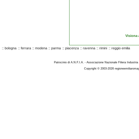
Visiona 
::
bologna
::
ferrara
::
modena
::
parma
::
piacenza
::
ravenna
::
rimini
::
reggio emilia
Patrocinio di A.N.F.I.A. - Associazione Nazionale Filiera Industria
Copyright © 2003-2026 regioneemiliaromag