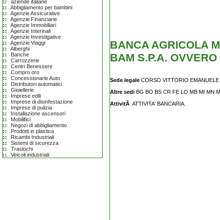
aziende italiane
Abbigliamento per bambini
Agenzie Assicurative
Agenzie Finanziarie
Agenzie Immobiliari
Agenzie Interinali
Agenzie Investigative
BANCA AGRICOLA MA
Agenzie Viaggi
Alberghi
BAM S.P.A. OVVERO B
Banche
Carrozzerie
Centri Benessere
Compro oro
Concessionarie Auto
Sede legale
CORSO VITTORIO EMANUELE 30
Distributori automatici
Gioiellerie
Altre sedi
BG BO BS CR FE LO MB MI MN M
Imprese edili
Imprese di disinfestazione
AttivitÃ
ATTIVITA' BANCARIA.
Imprese di pulizia
Installazione ascensori
Mobilifici
Negozi di abbigliamento
Prodotti in plastica
Ricambi Industriali
Sistemi di sicurezza
Traslochi
Veicoli industriali