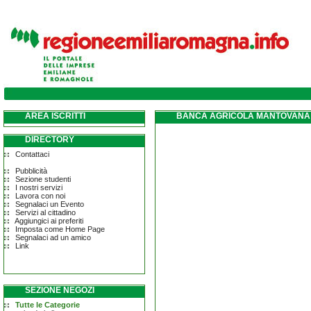
AREA ISCRITTI
BANCA AGRICOLA MANTOVANA 
DIRECTORY
Contattaci
Pubblicità
Sezione studenti
I nostri servizi
Lavora con noi
Segnalaci un Evento
Servizi al cittadino
Aggiungici ai preferiti
Imposta come Home Page
Segnalaci ad un amico
Link
SEZIONE NEGOZI
Tutte le Categorie