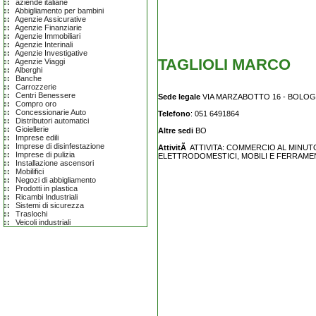
aziende italiane
Abbigliamento per bambini
Agenzie Assicurative
Agenzie Finanziarie
Agenzie Immobiliari
Agenzie Interinali
Agenzie Investigative
TAGLIOLI MARCO
Agenzie Viaggi
Alberghi
Banche
Carrozzerie
Centri Benessere
Sede legale
VIA MARZABOTTO 16 - BOLOGN
Compro oro
Concessionarie Auto
Telefono
: 051 6491864
Distributori automatici
Gioiellerie
Altre sedi
BO
Imprese edili
Imprese di disinfestazione
AttivitÃ
ATTIVITA: COMMERCIO AL MINUTO
Imprese di pulizia
ELETTRODOMESTICI, MOBILI E FERRAME
Installazione ascensori
Mobilifici
Negozi di abbigliamento
Prodotti in plastica
Ricambi Industriali
Sistemi di sicurezza
Traslochi
Veicoli industriali