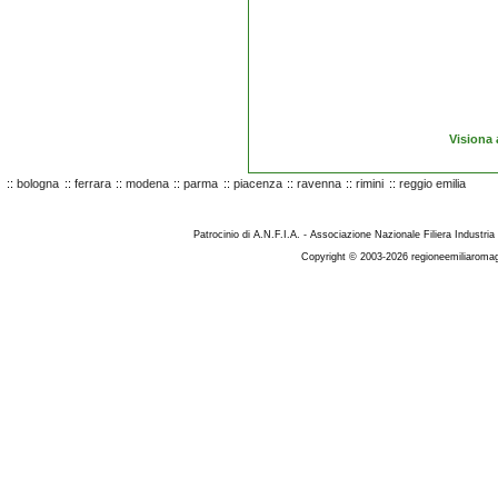
Visiona 
::
bologna
::
ferrara
::
modena
::
parma
::
piacenza
::
ravenna
::
rimini
::
reggio emilia
Patrocinio di A.N.F.I.A. - Associazione Nazionale Filiera Industria
Copyright © 2003-2026 regioneemiliaromag