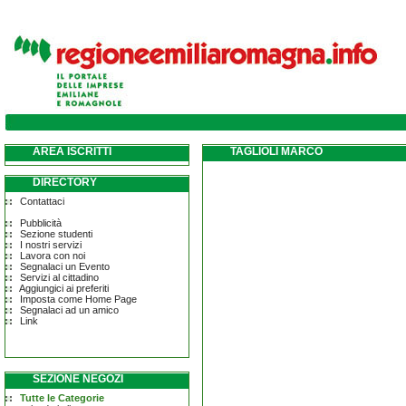
AREA ISCRITTI
TAGLIOLI MARCO
DIRECTORY
Contattaci
Pubblicità
Sezione studenti
I nostri servizi
Lavora con noi
Segnalaci un Evento
Servizi al cittadino
Aggiungici ai preferiti
Imposta come Home Page
Segnalaci ad un amico
Link
SEZIONE NEGOZI
Tutte le Categorie