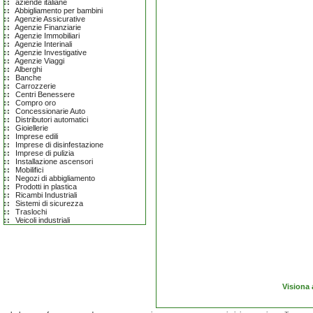
aziende italiane
Abbigliamento per bambini
Agenzie Assicurative
Agenzie Finanziarie
Agenzie Immobiliari
Agenzie Interinali
Agenzie Investigative
Agenzie Viaggi
Alberghi
Banche
Carrozzerie
Centri Benessere
Compro oro
Concessionarie Auto
Distributori automatici
Gioiellerie
Imprese edili
Imprese di disinfestazione
Imprese di pulizia
Installazione ascensori
Mobilifici
Negozi di abbigliamento
Prodotti in plastica
Ricambi Industriali
Sistemi di sicurezza
Traslochi
Veicoli industriali
Visiona 