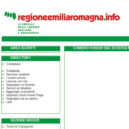
AREA ISCRITTI
COMERO FUNGHI SNC DI ROSSI 
DIRECTORY
Contattaci
Pubblicità
Sezione studenti
I nostri servizi
Lavora con noi
Segnalaci un Evento
Servizi al cittadino
Aggiungici ai preferiti
Imposta come Home Page
Segnalaci ad un amico
Link
SEZIONE NEGOZI
Tutte le Categorie