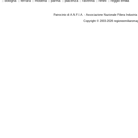
::
bologna
::
ferrara
::
modena
::
parma
::
piacenza
::
ravenna
::
rimini
::
reggio emilia
Patrocinio di A.N.F.I.A. - Associazione Nazionale Filiera Industria
Copyright © 2003-2026 regioneemiliaromag