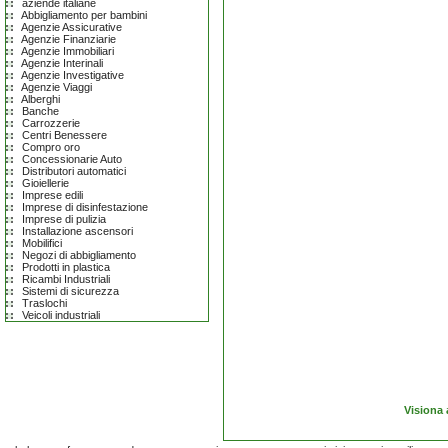
aziende italiane
Abbigliamento per bambini
Agenzie Assicurative
Agenzie Finanziarie
Agenzie Immobiliari
Agenzie Interinali
Agenzie Investigative
Agenzie Viaggi
Alberghi
Banche
Carrozzerie
Centri Benessere
Compro oro
Concessionarie Auto
Distributori automatici
Gioiellerie
Imprese edili
Imprese di disinfestazione
Imprese di pulizia
Installazione ascensori
Mobilifici
Negozi di abbigliamento
Prodotti in plastica
Ricambi Industriali
Sistemi di sicurezza
Traslochi
Veicoli industriali
Visiona 