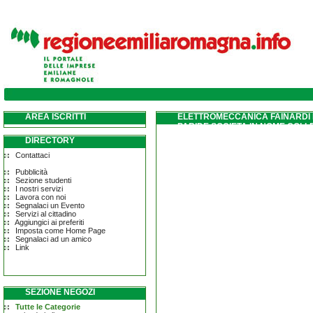
AREA ISCRITTI
ELETTROMECCANICA FAINARDI E
PARIDE SOCIETA IN NOME COLL
DIRECTORY
Contattaci
Pubblicità
Sezione studenti
I nostri servizi
Lavora con noi
Segnalaci un Evento
Servizi al cittadino
Aggiungici ai preferiti
Imposta come Home Page
Segnalaci ad un amico
Link
SEZIONE NEGOZI
Tutte le Categorie