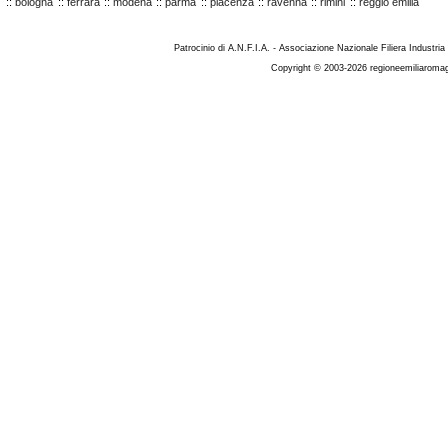
::
bologna
::
ferrara
::
modena
::
parma
::
piacenza
::
ravenna
::
rimini
::
reggio emilia
Patrocinio di A.N.F.I.A. - Associazione Nazionale Filiera Industria
Copyright © 2003-2026 regioneemiliaromag