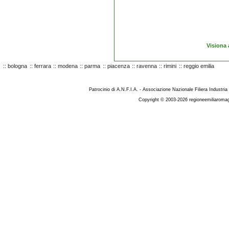
Visiona 
::
bologna
::
ferrara
::
modena
::
parma
::
piacenza
::
ravenna
::
rimini
::
reggio emilia
Patrocinio di A.N.F.I.A. - Associazione Nazionale Filiera Industria
Copyright © 2003-2026 regioneemiliaromag