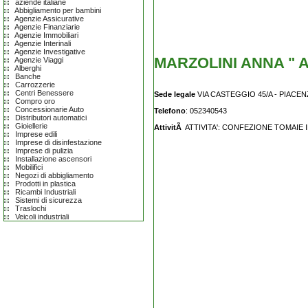
aziende italiane
Abbigliamento per bambini
Agenzie Assicurative
Agenzie Finanziarie
Agenzie Immobiliari
Agenzie Interinali
Agenzie Investigative
MARZOLINI ANNA " A
Agenzie Viaggi
Alberghi
Banche
Carrozzerie
Centri Benessere
Sede legale
VIA CASTEGGIO 45/A - PIACENZ
Compro oro
Concessionarie Auto
Telefono
: 052340543
Distributori automatici
Gioiellerie
AttivitÃ
ATTIVITA': CONFEZIONE TOMAIE 
Imprese edili
Imprese di disinfestazione
Imprese di pulizia
Installazione ascensori
Mobilifici
Negozi di abbigliamento
Prodotti in plastica
Ricambi Industriali
Sistemi di sicurezza
Traslochi
Veicoli industriali