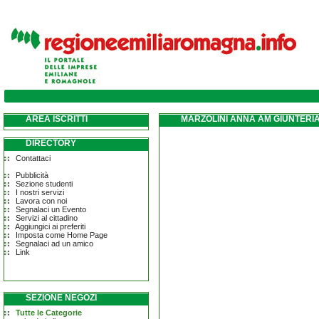
AREA ISCRITTI
MARZOLINI ANNA AM GIUNTERI
DIRECTORY
Contattaci
Pubblicità
Sezione studenti
I nostri servizi
Lavora con noi
Segnalaci un Evento
Servizi al cittadino
Aggiungici ai preferiti
Imposta come Home Page
Segnalaci ad un amico
Link
SEZIONE NEGOZI
Tutte le Categorie