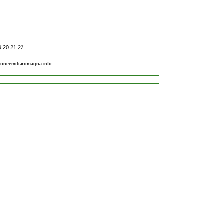
9
20
21
22
gioneemiliaromagna.info