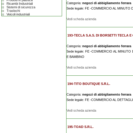
Prodotti in plastica
Categoria:
negozi di abbigliamento ferrara
Ricambi Industriali
Sistemi di sicurezza
Sede legale: FE -COMMERCIO AL MINUTO 
Traslochi
Veicoli industriali
Vedi scheda azienda
193-TECLA S.A.S. DI BORSETTI TECLA E 
Categoria:
negozi di abbigliamento ferrara
Sede legale: FE -COMMERCIO AL MINUTO
E BAMBINO
Vedi scheda azienda
194-TITO BOUTIQUE S.R.L.
Categoria:
negozi di abbigliamento ferrara
Sede legale: FE -COMMERCIO AL DETTAG
Vedi scheda azienda
195-TOAD S.R.L.