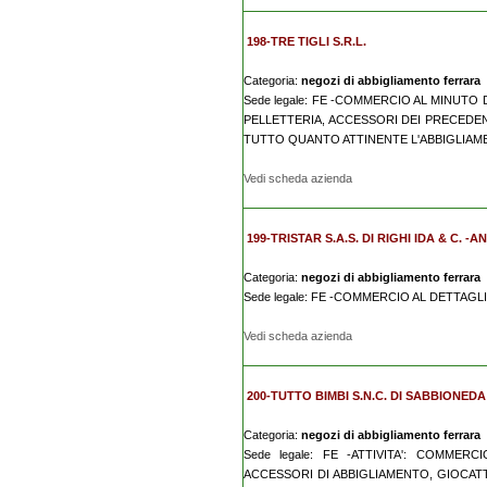
198-TRE TIGLI S.R.L.
Categoria:
negozi di abbigliamento ferrara
Sede legale: FE -COMMERCIO AL MINUTO
PELLETTERIA, ACCESSORI DEI PRECEDEN
TUTTO QUANTO ATTINENTE L'ABBIGLIA
Vedi scheda azienda
199-TRISTAR S.A.S. DI RIGHI IDA & C. -A
Categoria:
negozi di abbigliamento ferrara
Sede legale: FE -COMMERCIO AL DETTAGL
Vedi scheda azienda
200-TUTTO BIMBI S.N.C. DI SABBIONEDA
Categoria:
negozi di abbigliamento ferrara
Sede legale: FE -ATTIVITA': COMMER
ACCESSORI DI ABBIGLIAMENTO, GIOCATTO