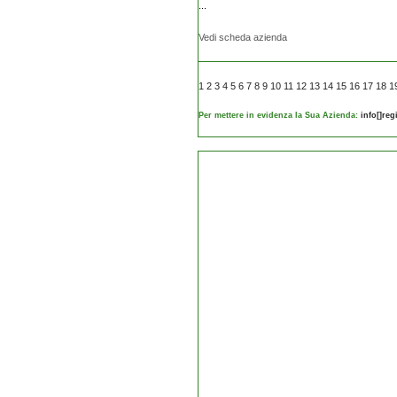
...
Vedi scheda azienda
1
2
3
4
5
6
7
8
9
10
11
12
13
14
15
16
17
18
1
Per mettere in evidenza la Sua Azienda:
info[]re