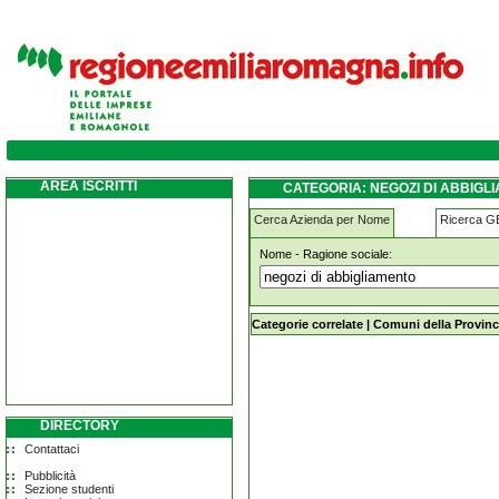
negozi-di-abbigliamento ferrara
AREA ISCRITTI
CATEGORIA: NEGOZI DI ABBIG
Cerca Azienda per Nome
Ricerca 
Nome - Ragione sociale:
negozi-di-abbigliamento ferrara
Categorie correlate
|
Comuni della Provinc
DIRECTORY
Contattaci
Pubblicità
Sezione studenti