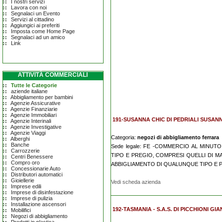
I nostri servizi
Lavora con noi
Segnalaci un Evento
Servizi al cittadino
Aggiungici ai preferiti
Imposta come Home Page
Segnalaci ad un amico
Link
ATTIVITÀ COMMERCIALI
Tutte le Categorie
aziende italiane
Abbigliamento per bambini
Agenzie Assicurative
Agenzie Finanziarie
Agenzie Immobiliari
191-SUSANNA CHIC DI PEDRIALI SUSANNA 
Agenzie Interinali
Agenzie Investigative
Agenzie Viaggi
Categoria:
negozi di abbigliamento ferrara
Alberghi
Banche
Sede legale: FE -COMMERCIO AL MINUT
Carrozzerie
TIPO E PREGIO, COMPRESI QUELLI DI M
Centri Benessere
Compro oro
ABBIGLIAMENTO DI QUALUNQUE TIPO E PR
Concessionarie Auto
Distributori automatici
Gioiellerie
Vedi scheda azienda
Imprese edili
Imprese di disinfestazione
Imprese di pulizia
Installazione ascensori
192-TASMANIA - S.A.S. DI PICCHIONI GIAN
Mobilifici
Negozi di abbigliamento