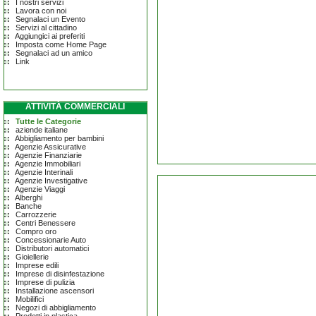
I nostri servizi
Lavora con noi
Segnalaci un Evento
Servizi al cittadino
Aggiungici ai preferiti
Imposta come Home Page
Segnalaci ad un amico
Link
ATTIVITÀ COMMERCIALI
Tutte le Categorie
aziende italiane
Abbigliamento per bambini
Agenzie Assicurative
Agenzie Finanziarie
Agenzie Immobiliari
Agenzie Interinali
Agenzie Investigative
Agenzie Viaggi
Alberghi
Banche
Carrozzerie
Centri Benessere
Compro oro
Concessionarie Auto
Distributori automatici
Gioiellerie
Imprese edili
Imprese di disinfestazione
Imprese di pulizia
Installazione ascensori
Mobilifici
Negozi di abbigliamento