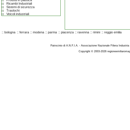
Prodotti in plastica
Ricambi Industriali
Sistemi di sicurezza
Traslochi
Veicoli industriali
::
bologna
::
ferrara
::
modena
::
parma
::
piacenza
::
ravenna
::
rimini
::
reggio emilia
Patrocinio di A.N.F.I.A. - Associazione Nazionale Filiera Industria
Copyright © 2003-2026 regioneemiliaromag