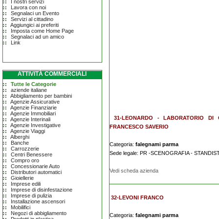
I nostri servizi
Lavora con noi
Segnalaci un Evento
Servizi al cittadino
Aggiungici ai preferiti
Imposta come Home Page
Segnalaci ad un amico
Link
ATTIVITÀ COMMERCIALI
Tutte le Categorie
aziende italiane
Abbigliamento per bambini
Agenzie Assicurative
Agenzie Finanziarie
Agenzie Immobiliari
31-LEONARDO - LABORATORIO DI C
Agenzie Interinali
Agenzie Investigative
FRANCESCO SAVERIO
Agenzie Viaggi
Alberghi
Banche
Categoria:
falegnami parma
Carrozzerie
Sede legale: PR -SCENOGRAFIA - STANDI
Centri Benessere
Compro oro
Concessionarie Auto
Vedi scheda azienda
Distributori automatici
Gioiellerie
Imprese edili
Imprese di disinfestazione
Imprese di pulizia
32-LEVONI FRANCO
Installazione ascensori
Mobilifici
Negozi di abbigliamento
Categoria:
falegnami parma