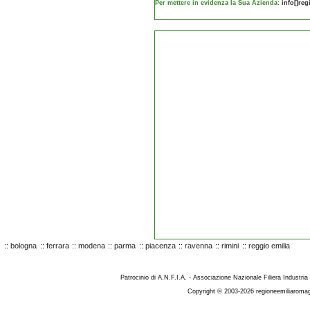
Per mettere in evidenza la Sua Azienda:
info[]re
::
bologna
::
ferrara
::
modena
::
parma
::
piacenza
::
ravenna
::
rimini
::
reggio emilia
Patrocinio di A.N.F.I.A. - Associazione Nazionale Filiera Industria
Copyright © 2003-2026 regioneemiliaromag